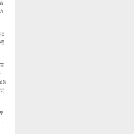
输
功
损
程
置
-
服务
尝
理
，