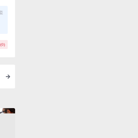
盗
(
0
)
技