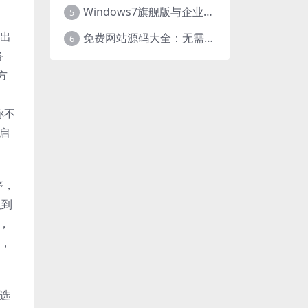
Windows7旗舰版与企业版大揭秘：差异之处全知晓
5
弹出
免费网站源码大全：无需下载，海量资源轻松获取
6
务
方
称不
启
序，
换到
，
后，
中选