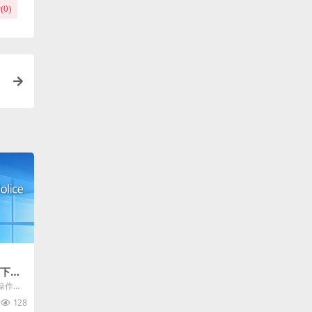
(
0
)
0下载
操作系
户的需
128
..