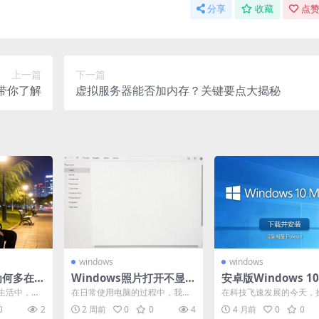
分享
收藏
点赞
上一篇
下一篇
文带你了解
虚拟服务器能否加内存？关键要点大揭秘
windows
windows
亲为何多在晚
Windows照片打开不显示
安卓版Windows 1
揭秘
怎么办？解决方法大揭
安装全攻略
生活中，相
在日常使用电脑的过程中，我们
在科技飞速发展的今天，
秘！
寻找人生伴
常常会遇到各种问题，其中以Wi
统的多样化满足了不同用
0
2
2 周前
0
0
4
4 月前
0
0
相...
ndows照片应用无法...
求。对于一些安卓设备用户.