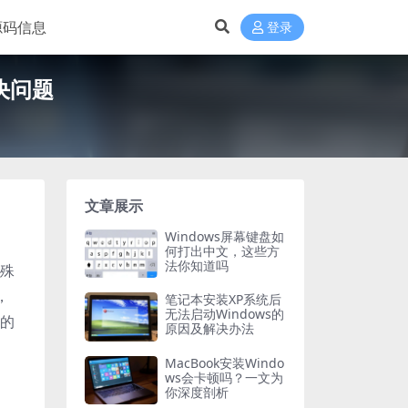
源码信息
登录
决问题
文章展示
Windows屏幕键盘如
何打出中文，这些方
法你知道吗
特殊
，
笔记本安装XP系统后
无法启动Windows的
脑的
原因及解决办法
MacBook安装Windo
ws会卡顿吗？一文为
你深度剖析