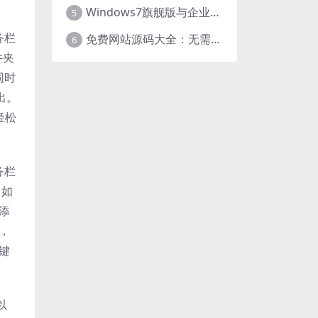
Windows7旗舰版与企业版大揭秘：差异之处全知晓
5
务栏
免费网站源码大全：无需下载，海量资源轻松获取
6
件夹
同时
出。
轻松
务栏
。如
添
，
键
以