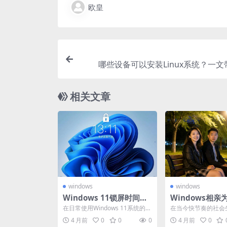
欧皇
哪些设备可以安装Linux系统？一
相关文章
windows
windows
Windows 11锁屏时间设
Windows相
置方法大揭秘，速来掌
上？背后原因大
在日常使用Windows 11系统的过
在当今快节奏的社会
握！
程中，合理设置锁屏时间是一项
亲已然成为了许多人
4 月前
0
0
0
4 月前
0
非常实用的操作...
侣的重要途径。而在众多