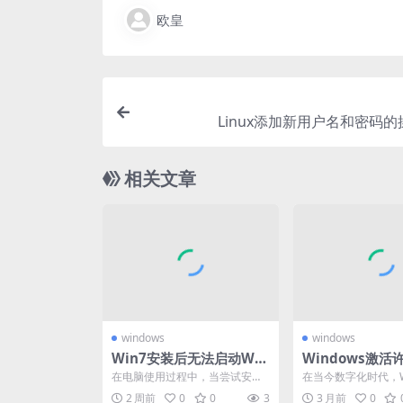
欧皇
Linux添加新用户名和密码
相关文章
windows
windows
Win7安装后无法启动Win
Windows激
dows的原因及解决办法
揭秘：你需要知
在电脑使用过程中，当尝试安装
在当今数字化时代，Wi
要点
win7系统却遭遇不能启动windo
作系统作为全球使用
2 周前
0
0
3
3 月前
0