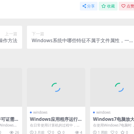
分享
收藏
点赞
上一篇
下一篇
的操作方法
Windows系统中哪些特征不属于文件属性，一文
带你了解
windows
windows
活许可证需求
Windows应用程序运行遇
Windows7电脑放
道的关键
问题怎么办？这些解决方
置大揭秘，快速找到
ndows操
在日常使用计算机的过程中，我
在使用Windows7电脑时
法快收藏
视觉辅助新体验
最为广泛的
们经常会遇到各种各样关于Wind
用户可能会有这样的需求
0
26
3 月前
0
0
4
1 周前
0
0