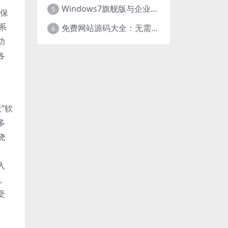
Windows7旗舰版与企业版大揭秘：差异之处全知晓
5
了保
系
免费网站源码大全：无需下载，海量资源轻松获取
6
功
各
”软
多
绕
入
，
受