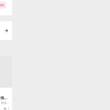
(
0
)
大镜位
开启
，很多
，那就
1