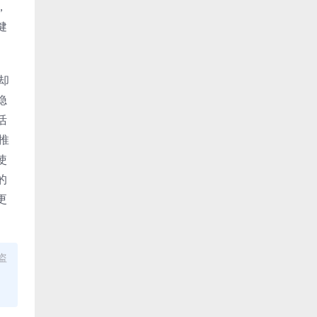
，
健
却
隐
活
推
使
的
更
盗