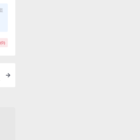
盗
(
0
)
性