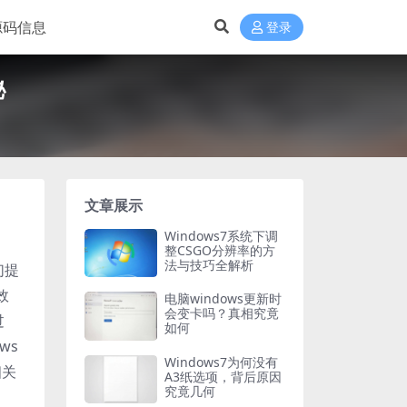
源码信息
登录
秘
文章展示
Windows7系统下调
整CSGO分辨率的方
法与技巧全解析
们提
效
电脑windows更新时
会变卡吗？真相究竟
过
如何
ws
Windows7为何没有
相关
A3纸选项，背后原因
究竟几何