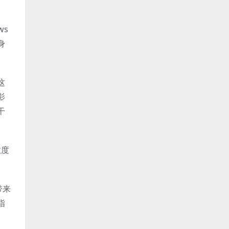
ws
身
这
影
干
敏度
带来
指