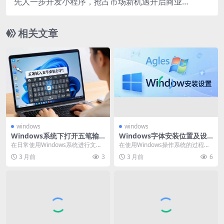
先人一步开发小程序，抢占市场新机遇开启商业增
长新征程
相关文章
windows
windows
Windows系统下打开五笔输
Windows字体安装位置及设
入法的详细操作方法
置方法全解析
在日常使用Windows系统进行文字
在使用Windows操作系统的过程
输入时，输入法的选择至关重要。
中，字体的安装和设置是一项常见
3 月前
3
3 月前
6
而五笔输入法以...
且重要的操作。它...