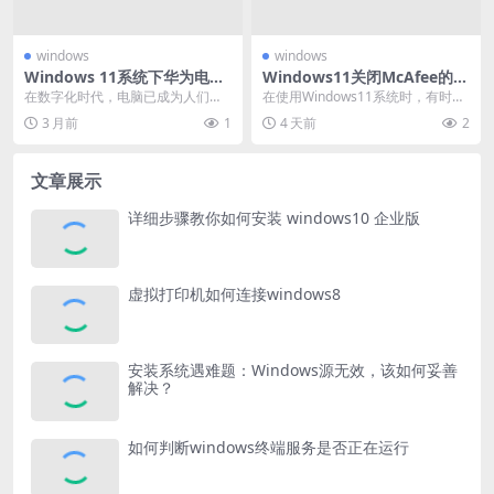
windows
windows
Windows 11系统下华为电脑
Windows11关闭McAfee的方
管家安装遇阻，问题究竟出在
法，你知道吗？
在数字化时代，电脑已成为人们生
在使用Windows11系统时，有时会
哪？
活和工作中不可或缺的工具，操作
遇到需要关闭McAfee的情况。McA
3 月前
1
4 天前
2
系统与各类软件的适配...
fe...
文章展示
详细步骤教你如何安装 windows10 企业版
虚拟打印机如何连接windows8
安装系统遇难题：Windows源无效，该如何妥善
解决？
如何判断windows终端服务是否正在运行