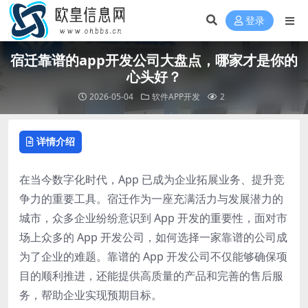
登录
宿迁靠谱的app开发公司大盘点，哪家才是你的
心头好？
2026-05-04
软件APP开发
2
详情介绍
在当今数字化时代，App 已成为企业拓展业务、提升竞
争力的重要工具。宿迁作为一座充满活力与发展潜力的
城市，众多企业纷纷意识到 App 开发的重要性，面对市
场上众多的 App 开发公司，如何选择一家靠谱的公司成
为了企业的难题。靠谱的 App 开发公司不仅能够确保项
目的顺利推进，还能提供高质量的产品和完善的售后服
务，帮助企业实现预期目标。