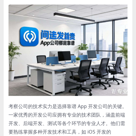
考察公司的技术实力是选择靠谱 App 开发公司的关键。
一家优秀的开发公司应拥有专业的技术团队，涵盖前端
开发、后端开发、测试等各个环节的专业人才。他们需
要熟练掌握多种开发技术和工具，如 iOS 开发的