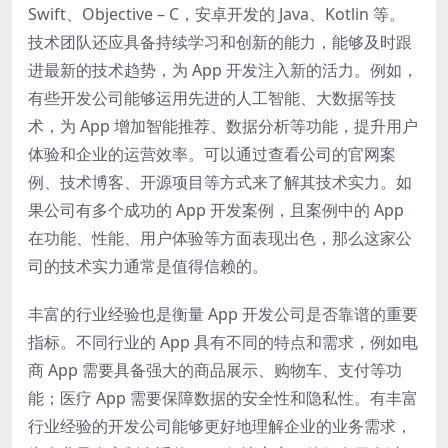
Swift、Objective – C，安卓开发的 Java、Kotlin 等。
技术团队还应具备持续学习和创新的能力，能够及时跟
进最新的技术趋势，为 App 开发注入新的活力。例如，
有些开发公司能够运用先进的人工智能、大数据等技
术，为 App 增加智能推荐、数据分析等功能，提升用户
体验和企业的运营效率。可以通过查看公司的官网案
例、技术博客、开源项目等方式来了解其技术实力。如
果公司有多个成功的 App 开发案例，且案例中的 App
在功能、性能、用户体验等方面表现出色，那么这家公
司的技术实力通常是值得信赖的。
丰富的行业经验也是衡量 App 开发公司是否靠谱的重要
指标。不同行业的 App 具有不同的特点和需求，例如电
商 App 需要具备强大的商品展示、购物车、支付等功
能；医疗 App 需要保障数据的安全性和隐私性。有丰富
行业经验的开发公司能够更好地理解企业的业务需求，