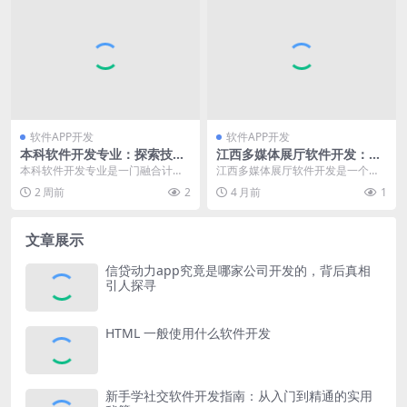
软件APP开发
软件APP开发
本科软件开发专业：探索技术
江西多媒体展厅软件开发：创
前沿，塑造未来软件领域核心
新技术助力打造沉浸式展示体
本科软件开发专业是一门融合计算
江西多媒体展厅软件开发是一个融
力量
验
机科学、数学、工程学等多学科知
合了现代科技与地域特色的重要项
2 周前
2
4 月前
1
识，培养具备软件开发...
目，对于展示江西丰富...
文章展示
信贷动力app究竟是哪家公司开发的，背后真相
引人探寻
HTML 一般使用什么软件开发
新手学社交软件开发指南：从入门到精通的实用