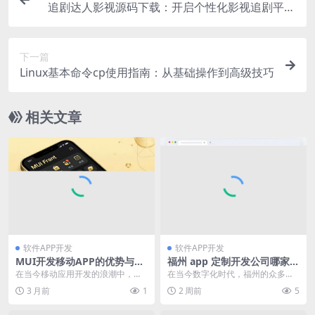
追剧达人影视源码下载：开启个性化影视追剧平台
搭建之旅
下一篇
Linux基本命令cp使用指南：从基础操作到高级技巧
相关文章
软件APP开发
软件APP开发
MUI开发移动APP的优势与挑
福州 app 定制开发公司哪家
战全解析
好？全方位解析助你找到优质
在当今移动应用开发的浪潮中，选
在当今数字化时代，福州的众多企
之选
择合适的开发框架对于开发者来说
业和创业者都渴望通过一款专属的a
3 月前
1
2 周前
5
至关重要。mui作为...
pp来提升自身竞争...