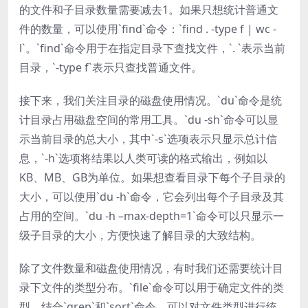
的文件和子目录数量需要减去1。如果只想统计普通文
件的数量，可以使用`find`命令：`find . -type f | wc -
l`。`find`命令用于在指定目录下查找文件，`. `表示当前
目录，`-type f`表示只查找普通文件。
接下来，我们关注目录的磁盘使用情况。`du`命令是统
计目录占用磁盘空间的常用工具。`du -sh`命令可以显
示当前目录的总大小，其中`-s`选项表示只显示总计信
息，`-h`选项将结果以人类可读的格式输出，例如以
KB、MB、GB为单位。如果想查看目录下每个子目录的
大小，可以使用`du -h`命令，它会列出每个子目录及其
占用的空间。`du -h –max-depth=1`命令可以只显示一
级子目录的大小，方便快速了解目录的大致结构。
除了文件数量和磁盘使用情况，有时我们还需要统计目
录下文件的类型分布。`file`命令可以用于确定文件的类
型。结合`grep`和`sort`命令，可以对文件类型进行统