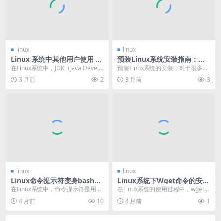
linux
linux
Linux 系统中其他用户使用 JD
预装Linux系统安装指南：从
K 的方法与注意事项
准备到完成的详细步骤
在Linux系统中，JDK（Java Develo
预装Linux系统的安装，对于很多新
pment Kit）是进行Ja...
手来说可能是一件颇具挑战的事
3 月前
2
3 月前
3
情，但只要按照正...
linux
linux
Linux命令提示符变身bash：
Linux系统下Wget命令的安装
操作技巧与实用指南
方法与常见问题解决
在Linux系统中，命令提示符是用户
在Linux系统的使用过程中，wget命
与系统进行交互的重要界面元素，
令是一个非常实用的工具，它可以
4 月前
10
4 月前
1
而将命令提示符...
帮助用户从...