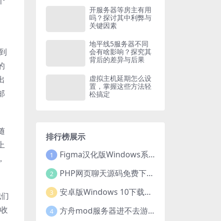
个
开服务器等房主有用
吗？探讨其中利弊与
关键因素
地平线5服务器不同
到
会有啥影响？探究其
背后的差异与后果
的
虚拟主机延期怎么设
出
置，掌握这些方法轻
邮
松搞定
随
排行榜展示
上
Figma汉化版Windows系统下载安装全攻略
1
，
PHP网页聊天源码免费下载，开启便捷在线聊天开发之旅
2
安卓版Windows 10下载安装全攻略
3
我们
到收
方舟mod服务器进不去游戏？这些原因和解决办法你得知道
4