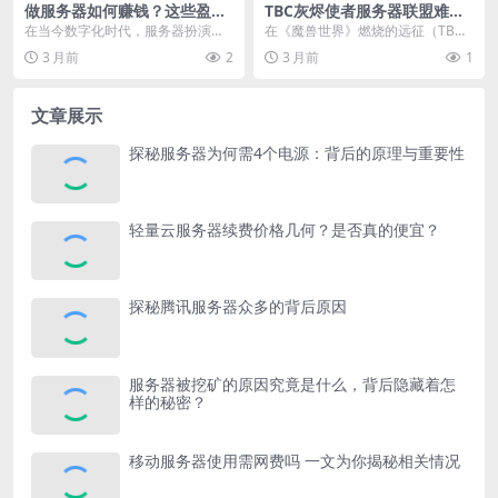
做服务器如何赚钱？这些盈利
TBC灰烬使者服务器联盟难
途径你知道吗
寻？联盟玩家都去哪了
在当今数字化时代，服务器扮演着
在《魔兽世界》燃烧的远征（TB
至关重要的角色，它是互联网世界
C）版本里，灰烬使者服务器曾是众
3 月前
2
3 月前
1
的基石，支撑着各种网...
多玩家汇聚的一方天...
文章展示
探秘服务器为何需4个电源：背后的原理与重要性
轻量云服务器续费价格几何？是否真的便宜？
探秘腾讯服务器众多的背后原因
服务器被挖矿的原因究竟是什么，背后隐藏着怎
样的秘密？
移动服务器使用需网费吗 一文为你揭秘相关情况