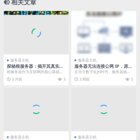
相关文章
服务器主机
服务器主机
探秘根服务器：揭开其真实模
服务器无法连接公网 IP，原来
样的神秘面纱
是这些因素在“作祟”
根服务器作为互联网的核心基础设
在当今数字化的时代，服务器稳定
施，承载着至关重要的功能，它就
连接公网IP对于企业的业务运营、
3 月前
3
3 周前
5
像互联网这座宏大建筑...
数据交互以及信息共...
服务器主机
服务器主机