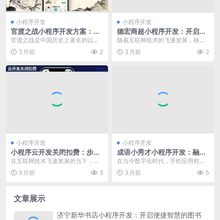
小程序开发
小程序开发
官渡之战小程序开发方案：打
德宏商超小程序开发：开启本
造沉浸式历史体验的创新路径
地商业线上运营新征程
官渡之战是中国历史上著名的以少
随着互联网技术的飞速发展，移动
胜多的战役之一，具有极高的历史
购物成为人们生活中不可或缺的一
3 月前
2
3 月前
2
价值和文化内涵。开发...
部分。在德宏地区，商...
小程序开发
小程序开发
小程序云开发关闭扣费：步
成语小秀才小程序开发：融合
骤、影响与后续注意事项
文化与趣味，开启创新互动新
在互联网技术飞速发展的当下，小
在当今数字化时代，手机应用程序
体验
程序云开发凭借其便捷性、高效性
如雨后春笋般涌现，成语小秀才小
3 月前
3
3 月前
5
等优势，成为众多开发...
程序便是其中一款独具...
文章展示
济宁新华书店小程序开发：开启便捷智慧的图书