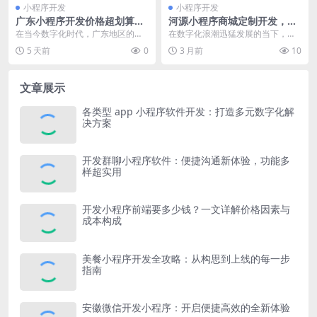
小程序开发
小程序开发
广东小程序开发价格超划算，
河源小程序商城定制开发，打
尽享低成本高效能开发体验
造专属商业平台助力企业腾飞
在当今数字化时代，广东地区的小
在数字化浪潮迅猛发展的当下，互
程序开发以其价格优势脱颖而出。
联网经济呈现出蓬勃的发展态势，
5 天前
0
3 月前
10
对于众多企业和创业者...
各行各业都在积极拥抱...
文章展示
各类型 app 小程序软件开发：打造多元数字化解
决方案
开发群聊小程序软件：便捷沟通新体验，功能多
样超实用
开发小程序前端要多少钱？一文详解价格因素与
成本构成
美餐小程序开发全攻略：从构思到上线的每一步
指南
安徽微信开发小程序：开启便捷高效的全新体验