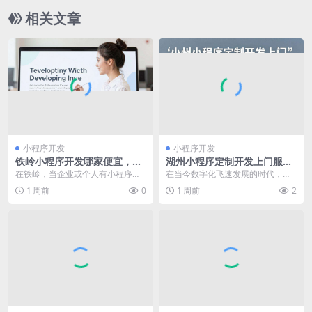
相关文章
小程序开发
小程序开发
铁岭小程序开发哪家便宜，全
湖州小程序定制开发上门服
方位对比找到性价比之选
务，满足您的个性化需求
在铁岭，当企业或个人有小程序开
在当今数字化飞速发展的时代，湖
发需求时，价格往往是大家极为关
州地区的企业和商家对于小程序定
1 周前
0
1 周前
2
注的要点。毕竟，在保...
制开发的需求日益增长...