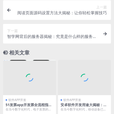
上一篇
阅读页面源码设置方法大揭秘：让你轻松掌握技巧
下一篇
智学网背后的服务器揭秘：究竟是什么样的服务器
支撑其运转？
相关文章
软件APP开发
软件APP开发
51发票app开发票全流程指
安卓软件开发用途大揭秘：从
南，轻松掌握开票方法
生活便利到商业价值的多元体
在当今数字化时代，电子发票的使
在当今数字化时代，移动设备已经
现
用越来越广泛，51发票app作为一
成为人们生活中不可或缺的一部