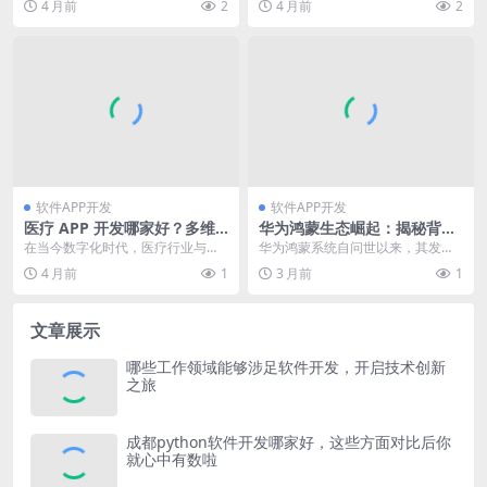
4 月前
2
4 月前
2
款便捷的开票工具...
分，而安卓系统凭借其开...
软件APP开发
软件APP开发
医疗 APP 开发哪家好？多维
华为鸿蒙生态崛起：揭秘背后
度对比解析助你选优
究竟有多少APP开发人员
在当今数字化时代，医疗行业与科
华为鸿蒙系统自问世以来，其发展
技的融合日益紧密，医疗app开发
态势一直备受关注，而关于鸿蒙有
4 月前
1
3 月前
1
成为了推动医疗服务...
多少app开发人员这...
文章展示
哪些工作领域能够涉足软件开发，开启技术创新
之旅
成都python软件开发哪家好，这些方面对比后你
就心中有数啦