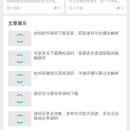
的实用指南
码背后的告别真相
校园招聘系统源码的获取与实现是
在互联网的世界里，每一个网页都
一项具有一定复杂性但又充满挑战
像是一座小小的信息岛屿，而页面
3 周前
0
3 月前
0
和价值的工作。在当今...
源码则是构建这座岛屿...
文章展示
抄码软件源码下载安装：获取途径与步骤全解析
无损音乐下载网站源码：探索音乐资源获取的隐
秘路径
如何搭建优点系统源码：关键步骤与要点全解析
易语言注册登录源码下载
源码分享全攻略：多种方式助力高效、安全且合
规地分享源码