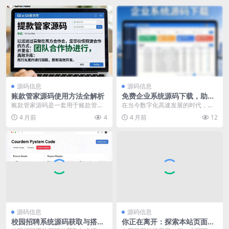
源码信息
源码信息
账款管家源码使用方法全解析
免费企业系统源码下载，助力
企业高效搭建信息化管理平台
账款管家源码是一套用于账款管理
在当今数字化高速发展的时代，企
相关软件开发的基础代码集合，合
业对于各类系统的需求与日俱增。
4 月前
4
4 月前
12
理运用它能够帮助开发...
从客户关系管理系统到...
源码信息
源码信息
校园招聘系统源码获取与搭建
你正在离开：探索本站页面源