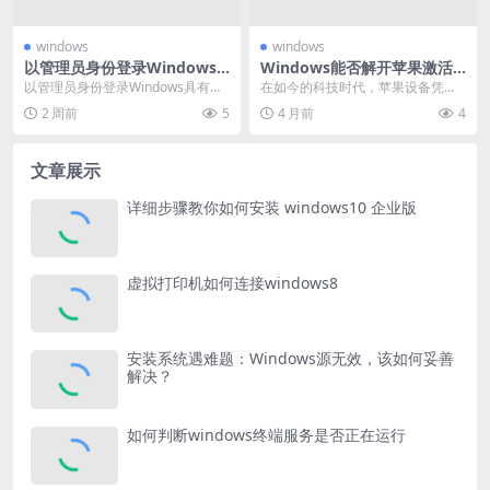
windows
windows
以管理员身份登录Windows
Windows能否解开苹果激活
的用处全解析
锁？真相大揭秘
以管理员身份登录Windows具有诸
在如今的科技时代，苹果设备凭借
多重要作用。它赋予用户对系统更
其独特的设计、流畅的系统以及丰
2 周前
5
4 月前
4
全面、深入的控...
富的应用生态，赢得了...
文章展示
详细步骤教你如何安装 windows10 企业版
虚拟打印机如何连接windows8
安装系统遇难题：Windows源无效，该如何妥善
解决？
如何判断windows终端服务是否正在运行