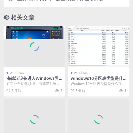
相关文章
windows
windows
海德汉设备进入Windows界
windows10分区表类型是什
面的方法与操作指南
么
在工业自动化领域，海德汉系统是
Windows10分区表类型是什么在计
一款广泛应用的设备，它为众多工
算机存储领域，分区表类型对于操
3 月前
3
6 天前
1
业生产提供了精准且高...
作系统的正常...