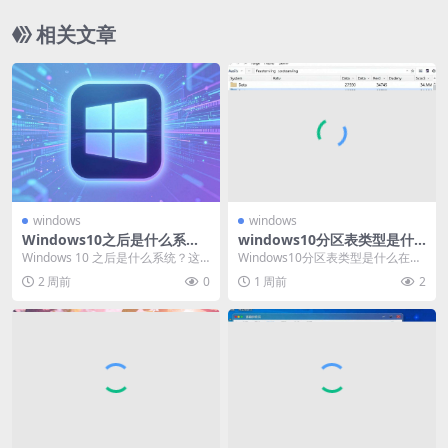
相关文章
windows
windows
Windows10之后是什么系统
windows10分区表类型是什
吗
么
Windows 10 之后是什么系统？这
Windows10分区表类型是什么在计
是众多电脑用户和科技爱好者颇为
算机存储领域，分区表类型对于操
2 周前
0
1 周前
2
关注的问题...
作系统的正常...