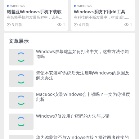
windows
windows
诺基亚Windows手机下载软
Windows系统下用dd工具安
件的方法与技巧
装树莓派系统的详细操作
在智能手机的发展历程中，诺基亚
在科技的不断发展中，树莓派以其
曾凭借其坚固耐用的品质和出色的
小巧便携、功能多样的特点，成为
3 月前
1
4 月前
1
功能在市场上占据重要...
了众多电子爱好者和开...
文章展示
Windows屏幕键盘如何打出中文，这些方法你知
道吗
笔记本安装XP系统后无法启动Windows的原因及
解决办法
MacBook安装Windows会卡顿吗？一文为你深度
剖析
Windows7修改用户密码的方法与步骤
华为鸿蒙能否与Windows连接？探讨两者连接的