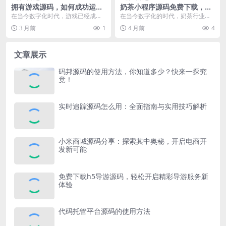
拥有游戏源码，如何成功运行
奶茶小程序源码免费下载，开
游戏的实用指南
启奶茶店线上经营新体验
在当今数字化时代，游戏已经成为
在当今数字化的时代，奶茶行业也
人们生活中不可或缺的娱乐方式之
紧跟潮流，通过小程序为消费者提
3 月前
1
4 月前
4
一。有时候，我们可能...
供更加便捷的服务。对...
文章展示
码邦源码的使用方法，你知道多少？快来一探究
竟！
实时追踪源码怎么用：全面指南与实用技巧解析
小米商城源码分享：探索其中奥秘，开启电商开
发新可能
免费下载h5导游源码，轻松开启精彩导游服务新
体验
代码托管平台源码的使用方法