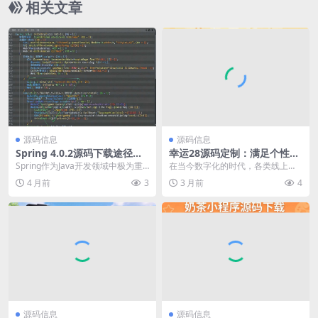
相关文章
源码信息
源码信息
Spring 4.0.2源码下载途径及
幸运28源码定制：满足个性化
详细操作指南
需求，打造专属游戏体验
Spring作为Java开发领域中极为重
在当今数字化的时代，各类线上游
要的开源框架，在企业级应用开发
戏和形式层出不穷，幸运28作为其
4 月前
3
3 月前
4
中占据着举...
中一种备受关注的游...
源码信息
源码信息