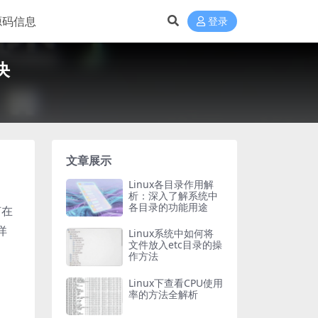
源码信息
登录
决
文章展示
Linux各目录作用解
析：深入了解系统中
各目录的功能用途
何在
详
Linux系统中如何将
文件放入etc目录的操
作方法
Linux下查看CPU使用
率的方法全解析