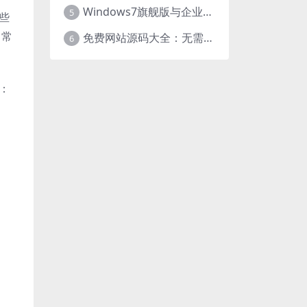
Windows7旗舰版与企业版大揭秘：差异之处全知晓
5
些
。常
免费网站源码大全：无需下载，海量资源轻松获取
6
x：