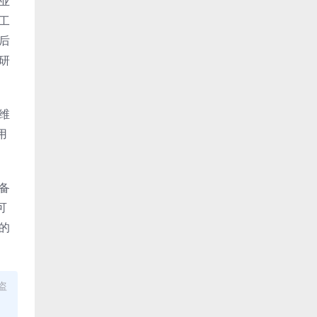
业
工
后
研
维
用
备
可
的
盗