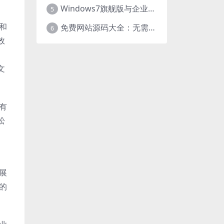
Windows7旗舰版与企业版大揭秘：差异之处全知晓
5
和
免费网站源码大全：无需下载，海量资源轻松获取
6
效
文
有
松
、
展
的