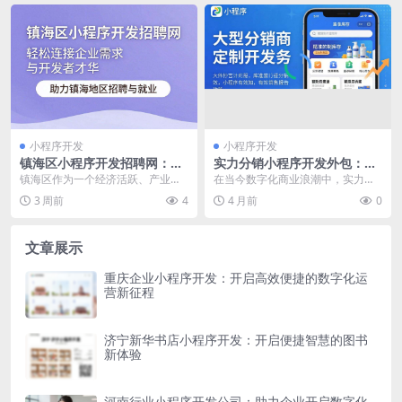
小程序开发
小程序开发
镇海区小程序开发招聘网：汇
实力分销小程序开发外包：专
聚人才，开启开发领域新机遇
业团队打造高效解决方案
镇海区作为一个经济活跃、产业多
在当今数字化商业浪潮中，实力分
元的区域，在数字化浪潮的推动
销小程序成为众多企业拓展销售渠
3 周前
4
4 月前
0
下，对于各类人才的需求...
道、提升销售业绩的有...
文章展示
重庆企业小程序开发：开启高效便捷的数字化运
营新征程
济宁新华书店小程序开发：开启便捷智慧的图书
新体验
河南行业小程序开发公司：助力企业开启数字化