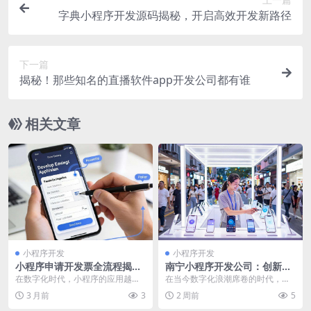
字典小程序开发源码揭秘，开启高效开发新路径
下一篇
揭秘！那些知名的直播软件app开发公司都有谁
相关文章
小程序开发
小程序开发
小程序申请开发票全流程揭
南宁小程序开发公司：创新技
秘，轻松掌握开票方法
术赋能，打造企业专属智慧营
在数字化时代，小程序的应用越来
在当今数字化浪潮席卷的时代，小
销方案
越广泛，它为人们的生活和工作带
程序凭借其便捷、高效、轻量级等
3 月前
3
2 周前
5
来了极大的便利。其中...
诸多优势，成为了企业...