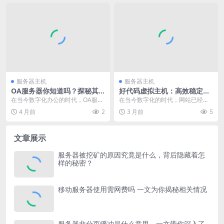
服务器主机
服务器主机
OA服务器你知道吗？探秘其
好代码虚拟主机：高效稳定之
在企业办公中的关键作用
选，为网站运行保驾护航
在当今数字化办公的时代，OA服务
在当今数字化的时代，网站已经成
器对于企业和组织的日常运营来
为企业和个人展示自身形象、传播
4 月前
2
3 月前
5
说，扮演着至关重要的...
信息、开展业务的重要...
文章展示
服务器被挖矿的原因究竟是什么，背后隐藏着怎
样的秘密？
移动服务器使用需网费吗 一文为你揭秘相关情况
服务器非分页缓冲是什么意思，一文带你深入了