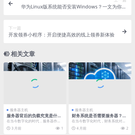
华为Linux版系统能否安装Windows？一文为你揭
晓答案
下一篇
开发领券小程序：开启便捷高效的线上领券新体验
相关文章
服务器主机
服务器主机
服务器背后的负载究竟是什
财务系统是否需要服务器？一
么？深入剖析其本质与影响
文带你了解其中奥秘
在当今数字化的时代，服务器作为
在当今数字化时代，财务系统对于
承载各类应用和数据的核心基础设
企业的财务管理起着至关重要的作
3 月前
1
4 月前
2
施，扮演着至关重要的...
用。它能够帮助企业实...