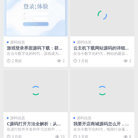
源码信息
源码信息
游戏登录界面源码下载：获取
云主机下载网站源码的详细步
独特游戏登录界面代码的途径
骤与实用技巧
在当今数字化的时代，游戏成为了
在当今数字化时代，网站的建设与
人们生活中不可或缺的一部分。对
运营变得愈发重要。云主机作为一
2 周前
2
3 月前
2
于游戏开发者和爱好者...
种高效、灵活且稳定的...
源码信息
源码信息
C源码打开方法全解析：从基
我要开店商城源码怎么开，掌
础操作到常见问题应对
握这些方法轻松开启商城之路
在进行软件开发和学习过程中，我
在当今数字化时代，电商行业蓬勃
们常常会接触到C语言编写的源码。
发展，拥有一个属于自己的商城成
3 月前
10
3 天前
0