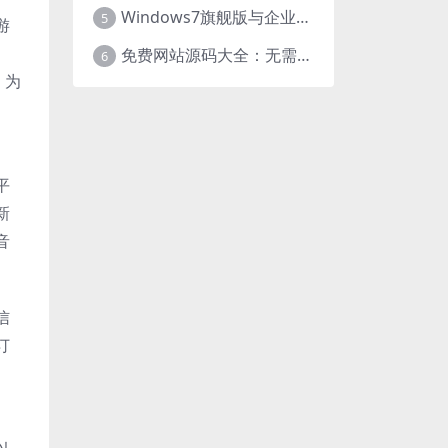
Windows7旗舰版与企业版大揭秘：差异之处全知晓
5
游
、
免费网站源码大全：无需下载，海量资源轻松获取
6
。为
平
新
音
信
订