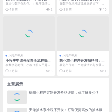
的要点与实战技巧
造专属商业平台助力企业腾飞
在当今数字化时代，小程序凭借其
在数字化浪潮迅猛发展的当下，互
便捷性和高效性，成为了企业和个
联网经济呈现出蓬勃的发展态势，
4 月前
2
3 月前
10
人拓展业务、提升用户...
各行各业都在积极拥抱...
小程序开发
小程序开发
小程序申请开发票全流程揭
敦化市小程序开发招聘网：汇
秘，轻松掌握开票方法
聚人才，开启开发新征程
在数字化时代，小程序的应用越来
敦化市作为一个充满活力与发展潜
越广泛，它为人们的生活和工作带
力的城市，在数字化浪潮的推动
3 月前
3
4 月前
1
来了极大的便利。其中...
下，各行业对互联网技术...
文章展示
德州小程序定制开发价格详情，你了解多少？
安徽抽水泵小程序开发：打造便捷高效的抽水服