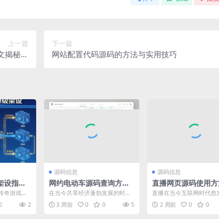
上一篇
下一篇
文揭秘开
网站配置代码源码的方法与实用技巧
发成本
源码信息
源码信息
架设指
网约电动车源码查询方法
直播网页源码使用方
搭建属于
全解析：带你轻松找到所
解析：从搭建到上线
传奇游戏以
在当今共享经济蓬勃发展的时
直播在当今互联网时代愈
需资源
用指南
众多玩家。
代，网约电动车凭借其便捷、环
行，无论是电商带货、知
0
2
3 周前
0
0
5
2 周前
0
0
，...
保等优势迅速走进大众生活。...
还是娱乐互动，直播都成为了