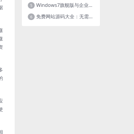
Windows7旗舰版与企业版大揭秘：差异之处全知晓
5
据
免费网站源码大全：无需下载，海量资源轻松获取
6
涨
涨
资
多
的
应
使
相