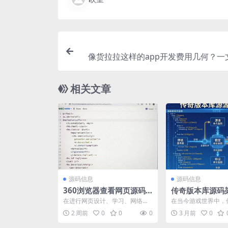
像货拉拉这样的app开发费用几何？一
相关文章
源码信息
源码信息
360浏览器查看网页源码
传奇版本库源码
方法揭秘
南：一步步教你
在进行网页设计、学习、网络技
在当今游戏世界中，
自己的传奇世界
术研究的过程中，查看网页源码
其独特的魅力吸引着
2 周前
0
0
0
3 月前
0
是一项非常实用且重要的技...
对于一些游戏爱好者而言