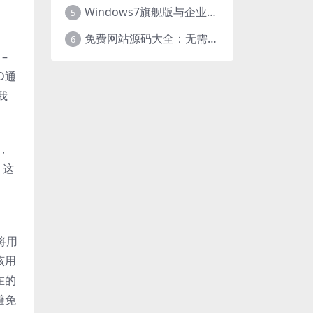
Windows7旗舰版与企业版大揭秘：差异之处全知晓
5
免费网站源码大全：无需下载，海量资源轻松获取
6
–
D通
我
，
。这
将用
与该用
在的
避免