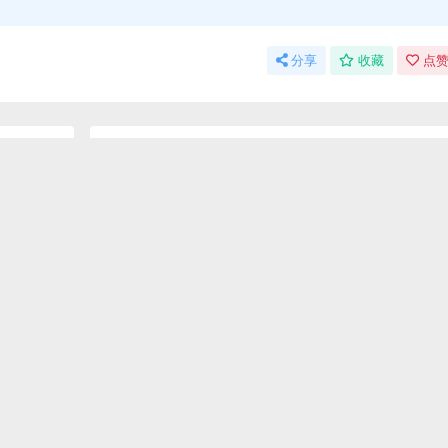
分享
收藏
点赞
上一篇
下一篇
及操作要点
破解私彩源码的方法与风险解析
linux
linux
何设置有序号
Linux开机自动启动网络
Linux下opc读取