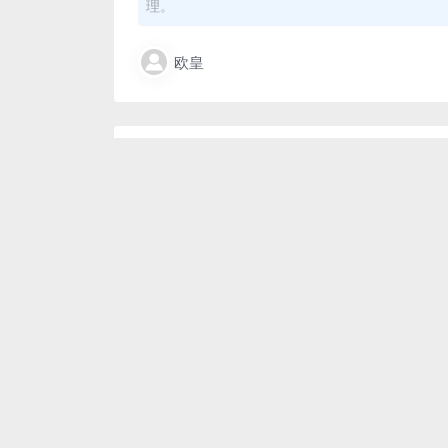
理。
欧皇
Linux开启HTTP服务的实用命令
相关文章
linux
linux
linux基础命令怎么运行
linux的vi如