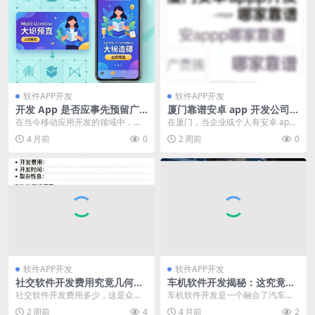
软件APP开发
软件APP开发
开发 App 是否应事先预留广
厦门靠谱安卓 app 开发公司大
告模块？利弊权衡需考量
揭秘，哪家才是你的最佳之
在当今移动应用开发的领域中，开
在厦门，当企业或个人有安卓 app
选？
发 app 事先预留广告模块是一个备
开发需求时，选择一家靠谱的开发
4 月前
0
2 周前
0
受关注且具有重...
公司至关重要。...
软件APP开发
软件APP开发
社交软件开发费用究竟几何？
车机软件开发揭秘：这究竟是
一文带你全面了解
一份怎样的工作？
社交软件开发费用多少，这是众多
车机软件开发是一个融合了汽车工
创业者和开发者极为关注的问题。
程、电子技术、软件工程等多领域
2 周前
4
4 月前
2