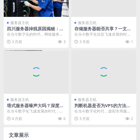
服务器主机
服务器主机
四川服务器掉线原因揭秘：是
存储服务器能否共享？一文揭
何因素让网络连接戛然而止？
秘共享可行性与潜在问题
在当今数字化的时代，网络服务对
在当今数字化信息飞速发展的时
于人们的生活和工作起着至关重要
代，数据的存储与管理变得至关重
3 月前
3
3 月前
1
的作用。四川地区的服...
要，存储服务器作为数据...
服务器主机
服务器主机
塔式服务器噪声大吗？深度解
判断机器是否为VPS的方法与
析其噪音产生与应对策略
关键要点分析
在当今数字化飞速发展的时代，服
在当今数字化时代，虚拟专用服务
务器作为数据处理和存储的核心设
器（VPS）凭借其灵活性、成本效
4 月前
6
3 月前
2
备，在各个领域都发挥...
益和资源隔离等优势...
文章展示