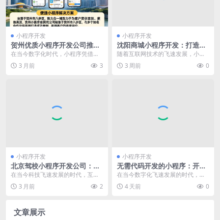
小程序开发
小程序开发
贺州优质小程序开发公司推
沈阳商城小程序开发：打造便
荐，助您开启数字化新征程
捷购物新体验，开启商业新机
在当今数字化时代，小程序凭借其
随着互联网技术的飞速发展，小程
遇
便捷性和高效性，成为了众多企业
序在商业领域的应用越来越广泛。
3 月前
3
3 周前
0
拓展业务、提升用户体...
沈阳作为东北地区的重...
小程序开发
小程序开发
北京驾校小程序开发公司：打
无需代码开发的小程序：开启
造便捷驾培服务新平台
轻松创建应用的便捷新方式
在当今科技飞速发展的时代，互联
在当今数字化飞速发展的时代，小
网与传统行业的融合日益紧密，北
程序无需代码开发这一特性正逐渐
3 月前
2
4 天前
0
京作为我国的首都，在...
改变着人们创建应用程...
文章展示