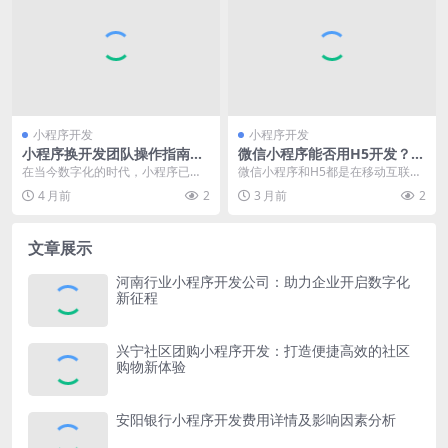
小程序开发
小程序开发
小程序换开发团队操作指南：
微信小程序能否用H5开发？全
这些步骤你得知道
面剖析开发可行性与优劣势
在当今数字化的时代，小程序已经
微信小程序和H5都是在移动互联网
成为企业和商家拓展业务、提升用
领域广泛应用的技术形式，很多人
4 月前
2
3 月前
2
户体验的重要工具。在...
会好奇微信小程序能...
文章展示
河南行业小程序开发公司：助力企业开启数字化
新征程
兴宁社区团购小程序开发：打造便捷高效的社区
购物新体验
安阳银行小程序开发费用详情及影响因素分析