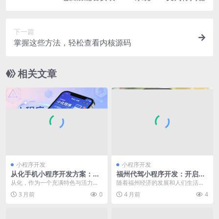
下一篇
掌握这些方法，轻松查看内核源码
相关文章
小程序开发
小程序开发
从化手机小程序开发方案：解
福州代驾小程序开发：开启便
锁本地流量密码，开启商业新
捷出行新体验，抢占市场先机
从化，作为一个充满特色与活力的
随着福州经济的发展和人们生活水
可能
地区，有着丰富的旅游资源、特色
平的提高，汽车保有量持续增加，
3 月前
0
4 月前
4
农产品以及众多的商业...
酒后驾驶的安全隐患也...