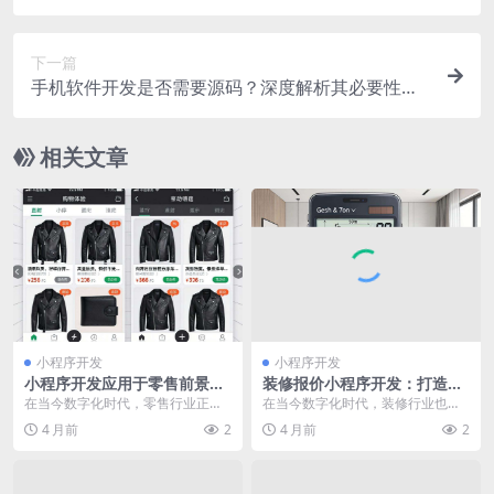
下一篇
手机软件开发是否需要源码？深度解析其必要性与
影响
相关文章
小程序开发
小程序开发
小程序开发应用于零售前景如
装修报价小程序开发：打造便
何？优势与挑战全解析
捷高效装修报价解决方案
在当今数字化时代，零售行业正经
在当今数字化时代，装修行业也在
历着前所未有的变革。随着智能手
不断寻求创新与变革。装修报价是
4 月前
2
4 月前
2
机的普及和移动互联网...
装修过程中至关重要的...