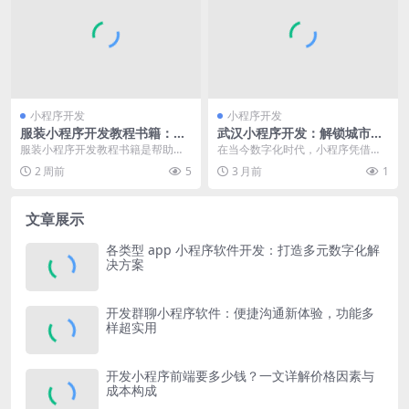
小程序开发
小程序开发
服装小程序开发教程书籍：开
武汉小程序开发：解锁城市数
启时尚便捷服装编程新旅程
字化新机遇与无限可能
服装小程序开发教程书籍是帮助开
在当今数字化时代，小程序凭借其
发者深入了解并掌握服装小程序开
便捷、高效、无需下载等优势，成
2 周前
5
3 月前
1
发的宝贵资源。这类书...
为了众多企业和商家拓...
文章展示
各类型 app 小程序软件开发：打造多元数字化解
决方案
开发群聊小程序软件：便捷沟通新体验，功能多
样超实用
开发小程序前端要多少钱？一文详解价格因素与
成本构成