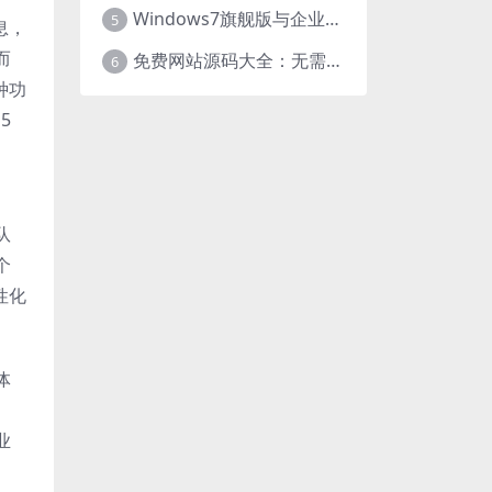
Windows7旗舰版与企业版大揭秘：差异之处全知晓
5
息，
而
免费网站源码大全：无需下载，海量资源轻松获取
6
种功
5
队
个
性化
体
业