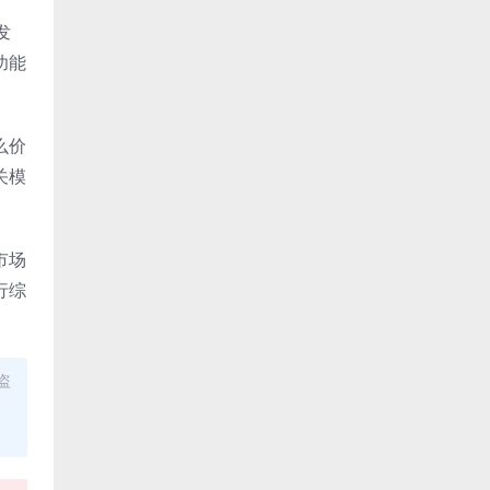
发
功能
么价
关模
市场
行综
盗