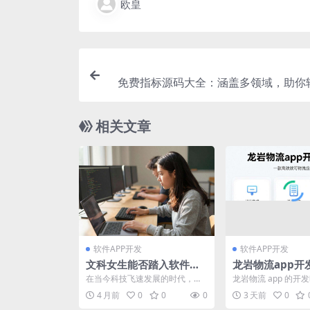
欧皇
免费指标源码大全：涵盖多领域，助你
实用
相关文章
软件APP开发
软件APP开发
文科女生能否踏入软件开
龙岩物流app开
发领域？答案在这里！
要多久，快来了
在当今科技飞速发展的时代，软
龙岩物流 app 的开
件开发领域正以前所未有的速度
多种因素的综合影响
4 月前
0
0
0
3 天前
0
蓬勃兴起，成为推动社会进...
不变。从项目启动的..