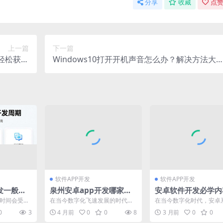
分享
收藏
点赞
上一篇
下一篇
轻松获取
Windows10打开开机声音怎么办？解决方法大
代码资源
秘
软件APP开发
软件APP开发
发一般需
泉州安卓app开发哪家
安卓软件开发必学内
解一下！
强？这些优质之选别错过
揭秘，助你开启编程
发时间会受到
在当今数字化飞速发展的时代，
在当今数字化时代，安卓
程
，并非固定
移动应用市场呈现出一片繁荣景
借其广泛的市场占有率和
0
3
4 月前
0
0
8
3 月前
0
0
.
象，安卓app更是占据了...
性，成为了移动应用开发的热