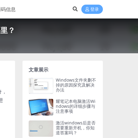
源码信息
登录
哪里？
文章展示
Windows文件夹删不
掉的原因探究及解决
办法
奇，
进
耀笔记本电脑激活Wi
ndows的详细步骤与
注意事项
激活windows后是否
需要重新开机，你知
道答案吗？