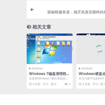
探秘根服务器：揭开其真实模样的
相关文章
windows
windows
Windows 7磁盘清理程序
Windows硬
在哪？一文带你快速找
in10：步骤、
在使用Windows 7操作系统的过
在当今数字化的时代
到！
问题解答
程中，磁盘空间的合理管理至关
经成为人们生活和工
4 月前
0
0
4
4 月前
0
重要。随着时间的...
缺的工具。而操作系统作