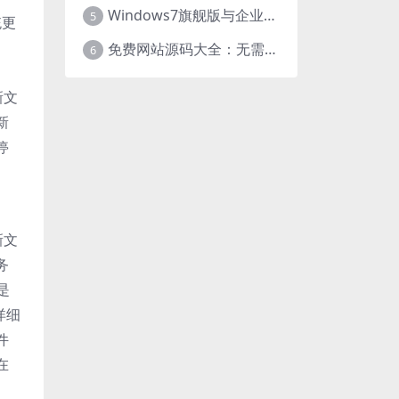
Windows7旗舰版与企业版大揭秘：差异之处全知晓
5
统更
免费网站源码大全：无需下载，海量资源轻松获取
6
新文
新
停
新文
务
是
详细
件
在