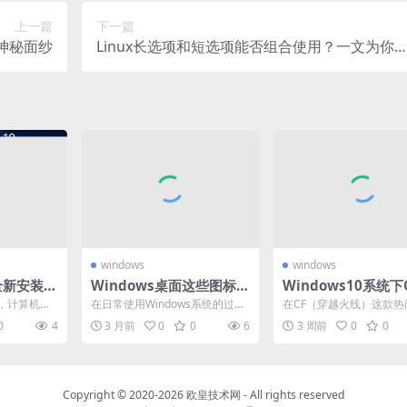
上一篇
下一篇
神秘面纱
Linux长选项和短选项能否组合使用？一文为你
秘
windows
windows
盘全新安装W
Windows桌面这些图标别
Windows10系统下
要点与常见
乱删，删错可能影响系统
雾头调节方法大揭秘
，计算机已
在日常使用Windows系统的过程
在CF（穿越火线）这款热
正常运行
作中不可或
中，桌面上的图标是我们快速访
技游戏中，烟雾弹是战术
0
4
3 月前
0
0
6
3 周前
0
0
为...
问各种程序和文件的...
关键道具之一，而烟雾头..
Copyright © 2020-2026
欧皇技术网
- All rights reserved