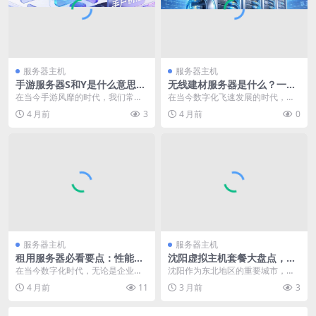
服务器主机
服务器主机
手游服务器S和Y是什么意思？
无线建材服务器是什么？一文
一文为你揭秘背后含义
带你了解其奥秘与应用前景
在当今手游风靡的时代，我们常常
在当今数字化飞速发展的时代，各
会在进入游戏时看到诸如服务器s和
个行业都在进行着深刻的变革与创
4 月前
3
4 月前
0
y这样的标识。对于...
新，建材行业也不例外...
服务器主机
服务器主机
租用服务器必看要点：性能、
沈阳虚拟主机套餐大盘点，多
安全、服务与价格全解析
种选择满足不同需求
在当今数字化时代，无论是企业开
沈阳作为东北地区的重要城市，在
展业务还是个人进行项目开发，租
互联网发展的浪潮中，众多企业和
4 月前
11
3 月前
3
用服务器都是一个常见...
个人对于虚拟主机的需...